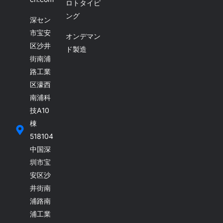
ロトタイピ
ング
深セン
市宝安
オンデマン
区沙井
ド製造
街南浦
路工業
区濠西
南浦科
技A10
棟
518104
中国深
圳市宝
安区沙
井街南
浦路南
浦工業