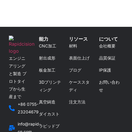
能力
リソース
について
CNC加工
材料
会社概要
射出成形
表面仕上げ
品質保証
エンジニ
アリング
板金加工
ブログ
IP保護
と製造 プ
ロトタイ
3Dプリンテ
ケーススタ
お問い合わ
プから生
ィング
ディ
せ
産まで
真空鋳造
注文方法
+86 0755-
23204679
ダイカスト
info@rapid-
ラピッドプ
cn.com