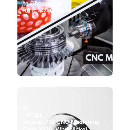
to Choose
6月 5, 2026
7:06 am
CNC加工
Inconel 718 CNC Machining
Cost 2026: Why Nickel