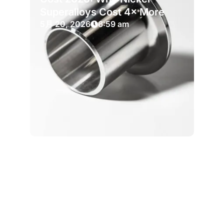
Superalloys Cost 4× More
5月 20, 2026
6:59 am
CNC加工
NADCAP for CNC Suppliers: