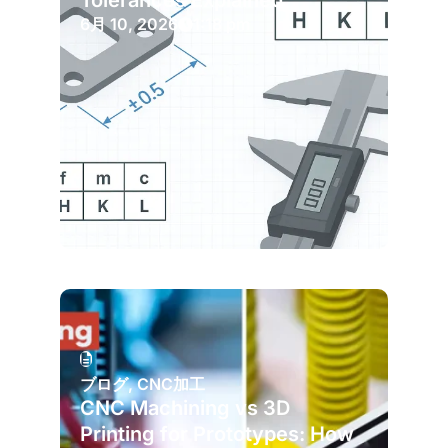
Tolerances Explained
6月 10, 2026
1:18 pm
ブログ
,
CNC加工
CNC Machining vs 3D
Printing for Prototypes: How