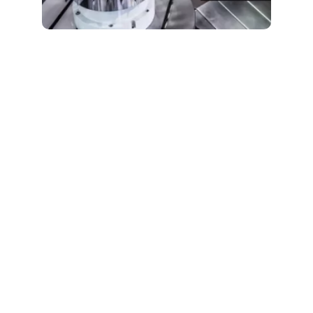
Usinagem CNC
Inconel 718 CNC Machining
Cost 2026: Why Nickel
Superalloys Cost 4× More
maio 20, 2026
6:59 am