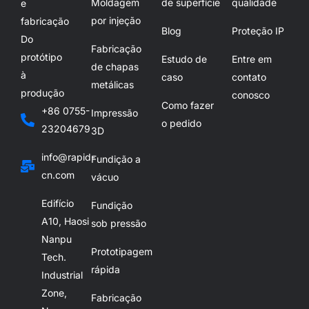
Moldagem
de superfície
qualidade
e
por injeção
fabricação
Blog
Proteção IP
Do
Fabricação
protótipo
Estudo de
Entre em
de chapas
à
caso
contato
metálicas
produção
conosco
Como fazer
+86 0755-
Impressão
o pedido
23204679
3D
info@rapid-
Fundição a
cn.com
vácuo
Edifício
Fundição
A10, Haosi
sob pressão
Nanpu
Prototipagem
Tech.
rápida
Industrial
Zone,
Fabricação