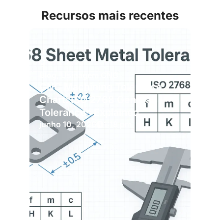
Recursos mais recentes
Blog
,
Usinagem CNC
CNC Machining Tolerance
Chart: ISO 2768 General
Tolerances Explained
junho 10, 2026
1:18 pm