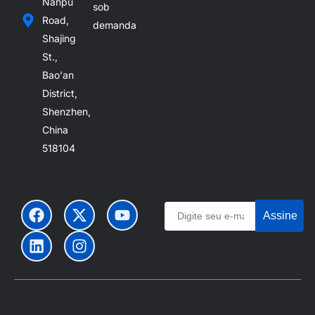
Nanpu
sob
Road,
demanda
Shajing
St.,
Bao'an
District,
Shenzhen,
China
518104
Assine
Japanese
Spanish
German
French