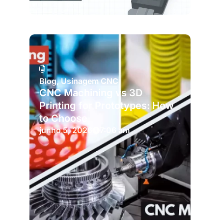
Blog
,
Usinagem CNC
CNC Machining vs 3D
Printing for Prototypes: How
to Choose
junho 5, 2026
7:06 am