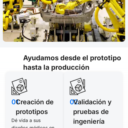
Ayudamos desde el prototipo
hasta la producción
01
Creación de
02
Validación y
prototipos
pruebas de
Dé vida a sus
ingeniería
diseños médicos en